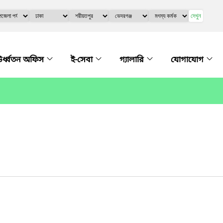
দেখুন
র্ধ্বতন অফিস
ই-সেবা
গ্যালারি
যোগাযোগ