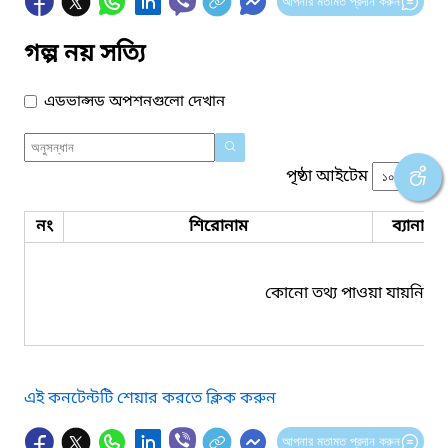
আপনার মতামত প্রদান করুন
গল্প নয় সত্যি
এডভান্সড অপশনগুলো দেখান
পৃষ্ঠা আইটেম
নং
শিরোনাম
ব্যানার 
কোনো তথ্য পাওয়া যায়নি।
এই কনটেন্টটি শেয়ার করতে ক্লিক করুন
আপনার মতামত প্রদান করুন