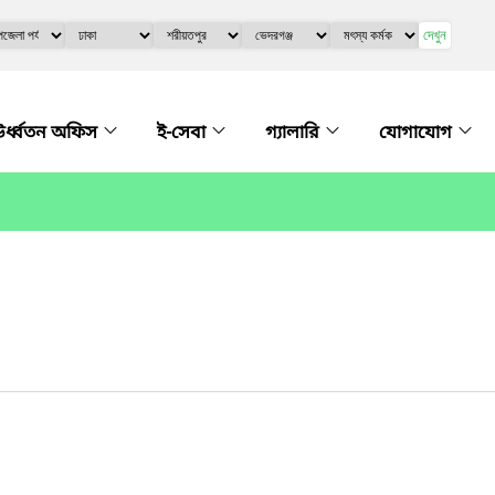
দেখুন
র্ধ্বতন অফিস
ই-সেবা
গ্যালারি
যোগাযোগ